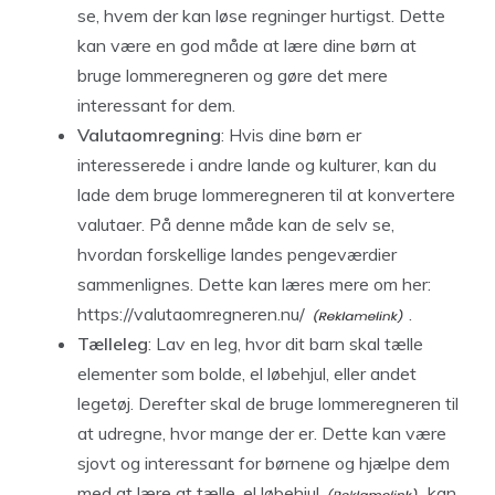
se, hvem der kan løse regninger hurtigst. Dette
kan være en god måde at lære dine børn at
bruge lommeregneren og gøre det mere
interessant for dem.
Valutaomregning
: Hvis dine børn er
interesserede i andre lande og kulturer, kan du
lade dem bruge lommeregneren til at konvertere
valutaer. På denne måde kan de selv se,
hvordan forskellige landes pengeværdier
sammenlignes. Dette kan læres mere om her:
https://valutaomregneren.nu/
.
Tælleleg
: Lav en leg, hvor dit barn skal tælle
elementer som bolde, el løbehjul, eller andet
legetøj. Derefter skal de bruge lommeregneren til
at udregne, hvor mange der er. Dette kan være
sjovt og interessant for børnene og hjælpe dem
med at lære at tælle.
el løbehjul
kan