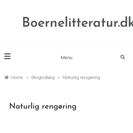
Skip
to
content
Boernelitteratur.d
Menu
Home
»
Blogindlæg
»
Naturlig rengøring
Naturlig rengøring