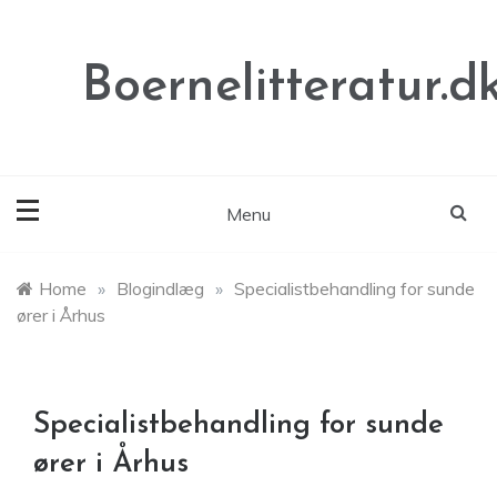
Skip
to
content
Boernelitteratur.d
Menu
Home
»
Blogindlæg
»
Specialistbehandling for sunde
ører i Århus
Specialistbehandling for sunde
ører i Århus