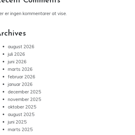
på budget
Derfor fascinerer monstre både børn og
voksne generation efter generation
Aflastning efter Barnets Lov § 90 – en enkel
guide til forældre og pårørende
Recent Comments
er er ingen kommentarer at vise.
rchives
august 2026
juli 2026
juni 2026
marts 2026
februar 2026