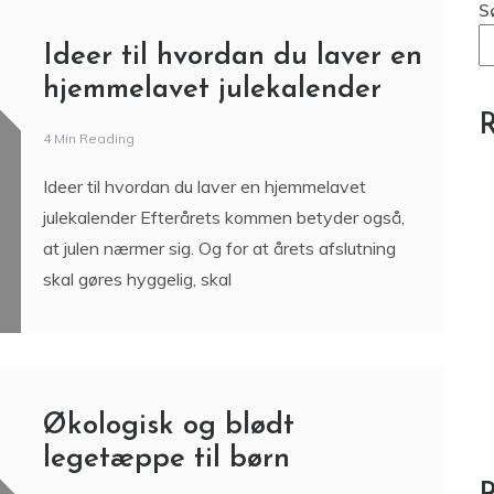
Blog
Familietraditioner og fællesskab –
sådan skaber du minder med dine
børn
S
Ideer til hvordan du laver en
hjemmelavet julekalender
R
4 Min Reading
Ideer til hvordan du laver en hjemmelavet
julekalender Efterårets kommen betyder også,
at julen nærmer sig. Og for at årets afslutning
skal gøres hyggelig, skal