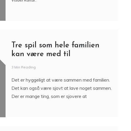
Spændende artikler til
børnefamilien
3 Min Reading
JakkerFrakker.dk bringer gode artikler om bl.a.
børn og familie med fokus på mode, design og
visuel kultur.
Tre spil som hele familien
kan være med til
3 Min Reading