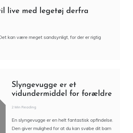
Det er hyggeligt at være sammen med familien.
Det kan også være sjovt at lave noget sammen.
Der er mange ting, som er sjovere at
l live med legetøj derfra
Det kan være meget sandsynligt, for der er rigtig