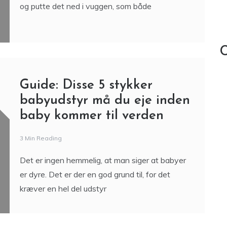
Slyngevugge er et
vidundermiddel for forældre
2 Min Reading
En slyngevugge er en helt fantastisk opfindelse.
Den giver mulighed for at du kan svøbe dit barn
og putte det ned i vuggen, som både
C
Guide: Disse 5 stykker
babyudstyr må du eje inden
baby kommer til verden